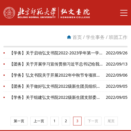
搜索
首页
/
学生事务
/
班团工作
首页
【学务】关于启动弘文书院2022-2023学年第一学期班级建设基金项目的通知
2022/09/26
书院总览
【团务】关于开展学习宣传贯彻习近平总书记给我校“优师计划”师范生重要回信精神主题团日活动的通知
2022/09/13
书院团队
【学务】弘文书院关于开展2022年中秋节专项班级建设基金项目申报的通知
2022/09/06
【团务】关于做好弘文书院2022级新生团员组织关系转接及基本信息统计工作的通知
2022/09/05
书院育人
【学务】关于组建弘文书院2022级新生团支部委员会及班委会的通知
2022/09/05
学生事务
书院服务
第一页
上一页
1
2
3
下一页
尾页