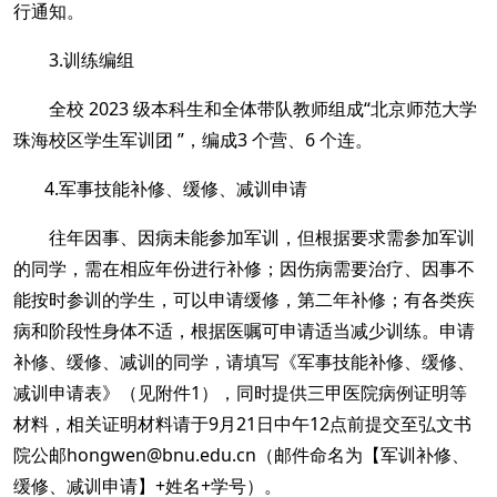
行通知。
3.训练编组
全校 2023 级本科生和全体带队教师组成“北京师范大学
珠海校区学生军训团 ”，编成3 个营、6 个连。
4.军事技能
补修、缓修、减训申请
往年因事、因病未能参加军训，但根据要求需参加军训
的同学，需在相应年份进行补修；
因伤病需要治疗、因事不
能按时参训的学生，可以申请缓修，第二年补修；有各类疾
病和阶段性身体不适，根据医嘱可申请适当减少训练。申请
补修、缓修、减训
的同学，请填写《军事技能补修、缓修、
减训申请表》（见附件1），同时提供三甲医院病例证明等
材料，相关证明材料请于
9月21日中午12点前提交至弘文书
院公邮hongwen@bnu.edu.cn（邮件命名为【军训补修、
缓修、减训申请】+姓名+学号）。