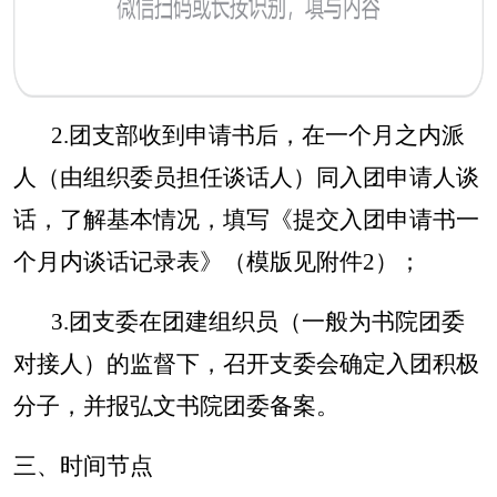
2.团支部收到申请书后，在一个月之内派
人（由组织委员担任谈话人）同入团申请人谈
话，了解基本情况，填写《提交入团申请书一
个月内谈话记录表》（模版见附件2）；
3.团支委在团建组织员（一般为书院团委
对接人）的监督下，召开支委会确定入团积极
分子，并报弘文书院团委备案。
三、时间节点