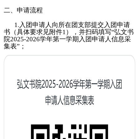
二、申请流程
1.入团申请人向所在团支部提交入团申请
书（具体要求见附件1），并扫码填写“弘文书
院202
5
-202
6
学年第
一
学期入团申请人信息采
集表
”；